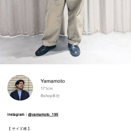
Yamamoto
171cm
Bshop本社
instagram：
@yamamoto_195
【 サイズ感 】