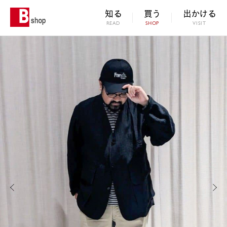
知る
買う
出かける
READ
SHOP
VISIT