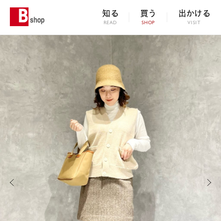
知る
買う
出かける
READ
SHOP
VISIT