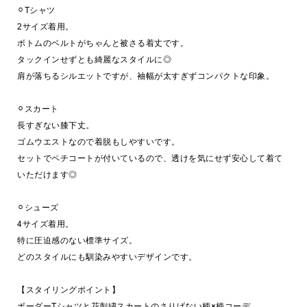
⚪︎Tシャツ
2サイズ着用。
ボトムのベルトがちゃんと被さる着丈です。
タックインせずとも綺麗なスタイルに◎
肩が落ちるシルエットですが、袖幅が太すぎずコンパクトな印象。
⚪︎スカート
長すぎない膝下丈。
ゴムウエストなので着脱もしやすいです。
セットでペチコートが付いているので、透けを気にせず安心して着て
いただけます◎
⚪︎シューズ
4サイズ着用。
特に圧迫感のない標準サイズ。
どのスタイルにも馴染みやすいデザインです。
【スタイリングポイント】
ボーダーTシャツと花刺繍スカートのさりげない柄×柄コーデ。