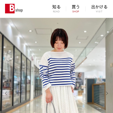
知る
買う
出かける
READ
SHOP
VISIT