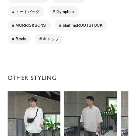
# トートバッグ
# Gymphlex
# MORRIS&SONS
# blurhmsROOTSTOCK
# Brady
# キャップ
OTHER STYLING