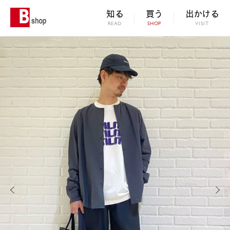
知る
買う
出かける
READ
SHOP
VISIT