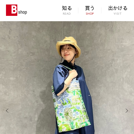
知る
買う
出かける
READ
SHOP
VISIT