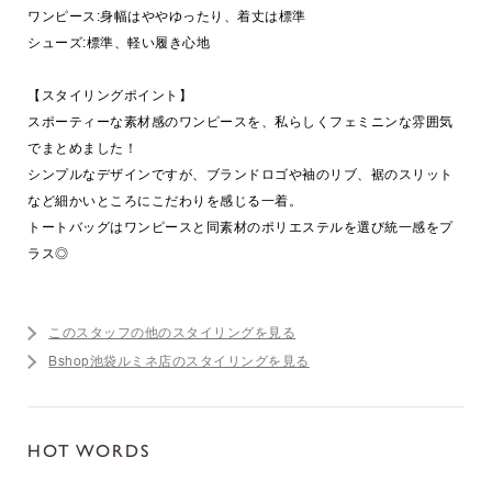
ワンピース:身幅はややゆったり、着丈は標準
シューズ:標準、軽い履き心地
【スタイリングポイント】
スポーティーな素材感のワンピースを、私らしくフェミニンな雰囲気
でまとめました！
シンプルなデザインですが、ブランドロゴや袖のリブ、裾のスリット
など細かいところにこだわりを感じる一着。
トートバッグはワンピースと同素材のポリエステルを選び統一感をプ
ラス◎
このスタッフの他のスタイリングを見る
Bshop池袋ルミネ店のスタイリングを見る
HOT WORDS