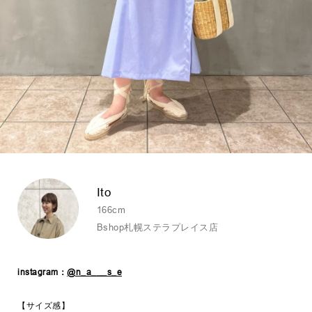
Ito
166cm
Bshop札幌ステラプレイス店
instagram：
@n_a___s_e
【サイズ感】