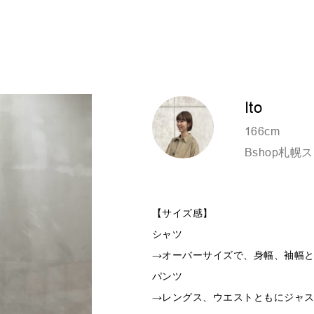
Ito
166cm
Bshop札
【サイズ感】
シャツ
→オーバーサイズで、身幅、袖幅
パンツ
→レングス、ウエストともにジャ