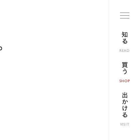
知る
o
READ
買う
SHOP
出かける
VISIT
り