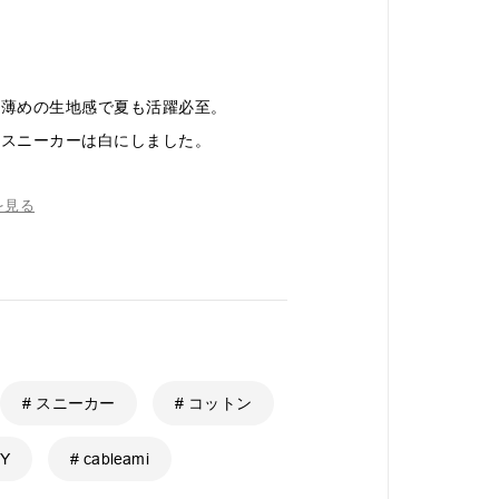
、薄めの生地感で夏も活躍必至。
とスニーカーは白にしました。
を見る
# スニーカー
# コットン
EY
# cableami