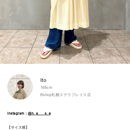
Ito
166cm
Bshop札幌ステラプレイス店
instagram：
@n_a___s_e
【サイズ感】