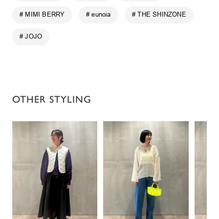
# MIMI BERRY
# eunoia
# THE SHINZONE
# JOJO
OTHER STYLING