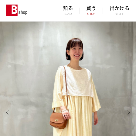
知る
買う
出かける
READ
SHOP
VISIT