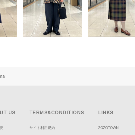
ma
UT US
TERMS&CONDITIONS
LINKS
要
サイト利用規約
ZOZOTOWN