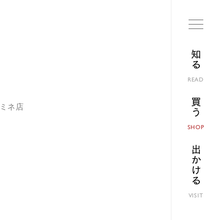
知る
READ
買う
ルミネ店
SHOP
出かける
VISIT