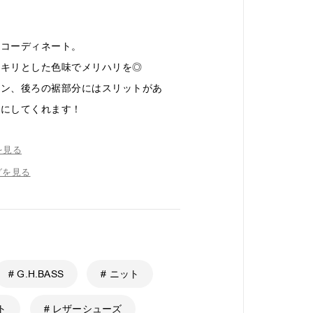
たコーディネート。
ッキリとした色味でメリハリを◎
タン、後ろの裾部分にはスリットがあ
気にしてくれます！
を見る
グを見る
# G.H.BASS
# ニット
ト
# レザーシューズ