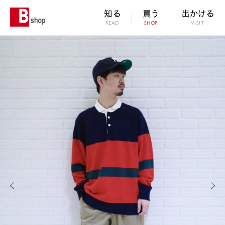
知る
買う
出かける
READ
SHOP
VISIT