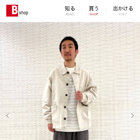
知る
買う
出かける
READ
SHOP
VISIT