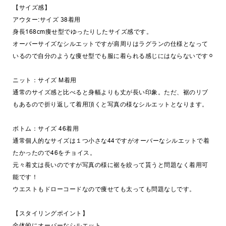
【サイズ感】
アウター:サイズ 38着用
身長168cm痩せ型でゆったりしたサイズ感です。
オーバーサイズなシルエットですが肩周りはラグランの仕様となって
いるので自分のような痩せ型でも服に着られる感じにはならないです⚪︎
ニット：サイズ M着用
通常のサイズ感と比べると身幅よりも丈が長い印象。ただ、裾のリブ
もあるので折り返して着用頂くと写真の様なシルエットとなります。
ボトム：サイズ 46着用
通常個人的なサイズは１つ小さな44ですがオーバーなシルエットで着
たかったので46をチョイス。
元々着丈は長いのですが写真の様に裾を絞って貰うと問題なく着用可
能です！
ウエストもドローコードなので痩せても太っても問題なしです。
【スタイリングポイント】
全体的にオーバーなシルエット。