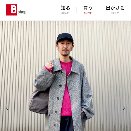
知る
買う
出かける
READ
SHOP
VISIT