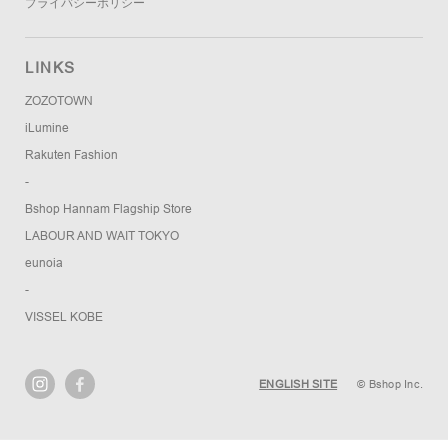
プライバシーポリシー
LINKS
ZOZOTOWN
iLumine
Rakuten Fashion
-
Bshop Hannam Flagship Store
LABOUR AND WAIT TOKYO
eunoia
-
VISSEL KOBE
ENGLISH SITE
© Bshop Inc.