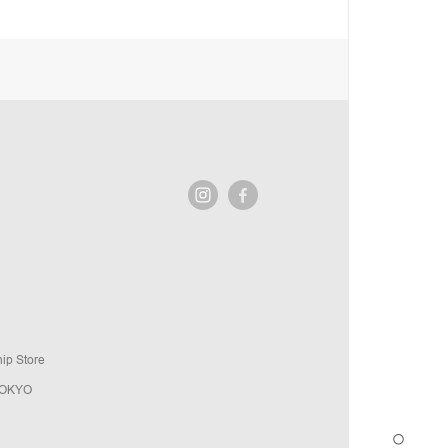
ip Store
TOKYO