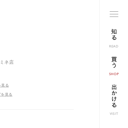
知る
READ
買う
ルミネ店
SHOP
を見る
出かける
グを見る
VISIT