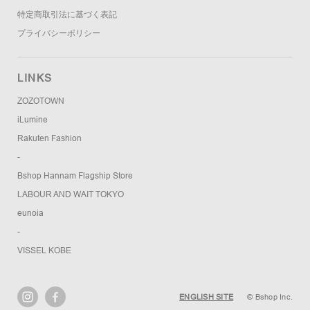
特定商取引法に基づく表記
プライバシーポリシー
LINKS
ZOZOTOWN
iLumine
Rakuten Fashion
-
Bshop Hannam Flagship Store
LABOUR AND WAIT TOKYO
eunoia
-
VISSEL KOBE
ENGLISH SITE
© Bshop Inc.