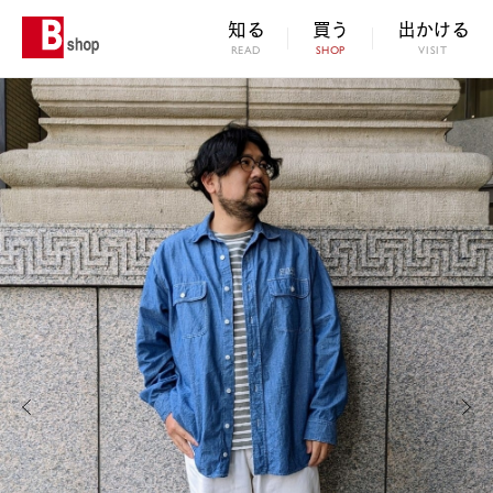
知る
買う
出かける
READ
SHOP
VISIT