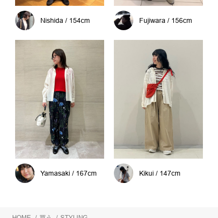
Nishida / 154cm
Fujiwara / 156cm
Yamasaki / 167cm
Kikui / 147cm
HOME
/
買う
/
STYLING