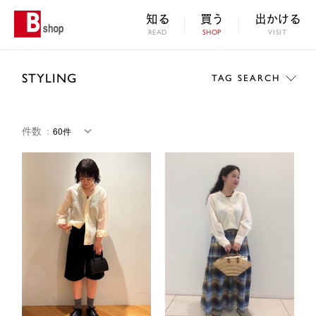
知る
買う
出かける
READ
SHOP
VISIT
STYLING
TAG SEARCH
件数
：