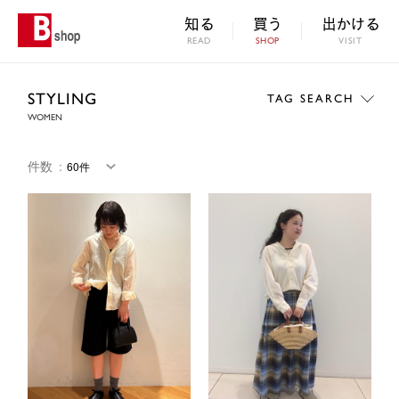
知る
買う
出かける
READ
SHOP
VISIT
STYLING
TAG SEARCH
WOMEN
件数
：