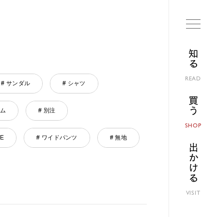
知る
READ
# サンダル
# シャツ
買う
ニム
# 別注
SHOP
NE
# ワイドパンツ
# 無地
出かける
VISIT