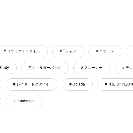
# リラックススタイル
# Tシャツ
# コットン
Brady
# ショルダーバッグ
# スニーカー
# デ
# レイヤードスタイル
# Oblada
# THE SHINZO
# handveark