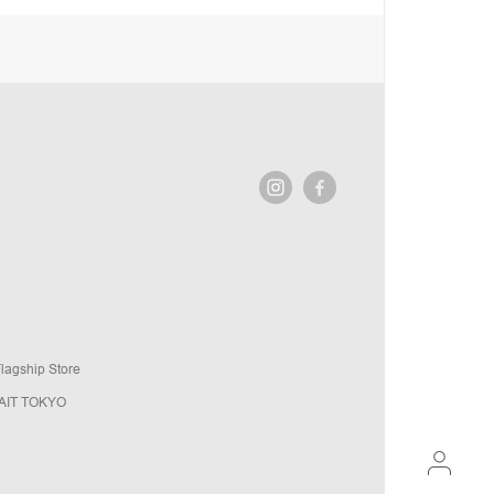
agship Store
AIT TOKYO