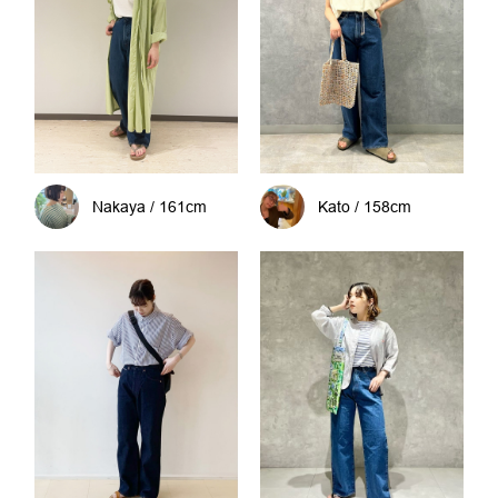
Nakaya / 161cm
Kato / 158cm