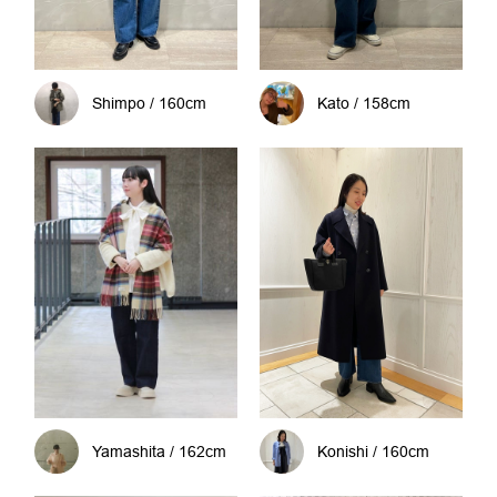
Shimpo / 160cm
Kato / 158cm
Yamashita / 162cm
Konishi / 160cm