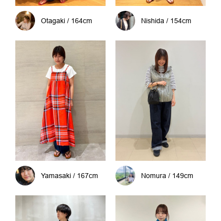
Otagaki / 164cm
Nishida / 154cm
Yamasaki / 167cm
Nomura / 149cm