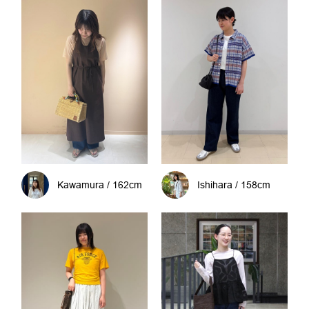
Kawamura / 162cm
Ishihara / 158cm