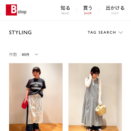
知る
買う
出かける
READ
SHOP
VISIT
STYLING
TAG SEARCH
件数
：