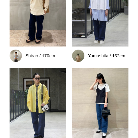
Shirao / 170cm
Yamashita / 162cm