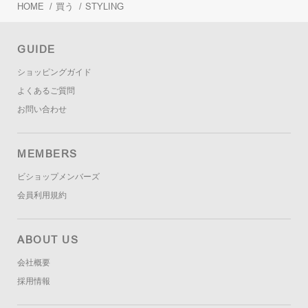
HOME
/
買う
/
STYLING
GUIDE
ショッピングガイド
よくあるご質問
お問い合わせ
MEMBERS
ビショップメンバーズ
会員利用規約
ABOUT US
会社概要
採用情報