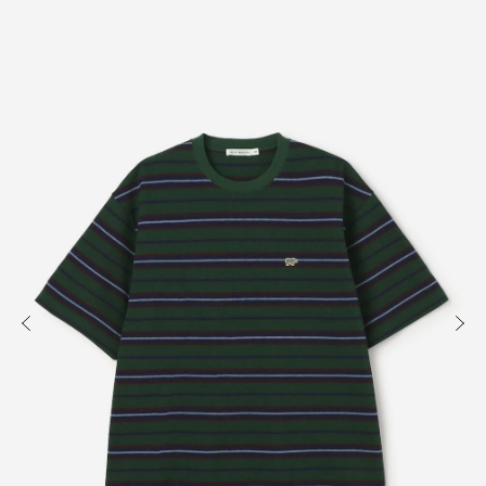
知る
買う
出かける
READ
SHOP
VISIT