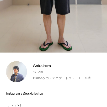
Sakakura
176cm
Bshopタカシマヤゲートタワーモール店
instagram：
@y.skkr.bshop
【Tシャツ】