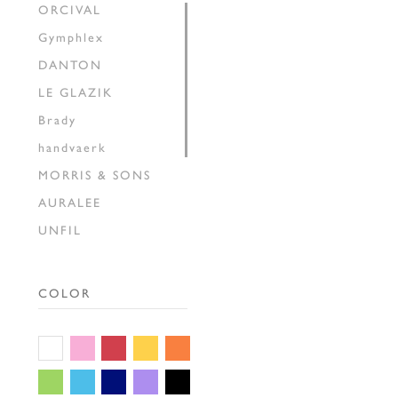
ORCIVAL
Gymphlex
DANTON
LE GLAZIK
Brady
handvaerk
MORRIS & SONS
AURALEE
UNFIL
INSCRIRE
HAVERSACK
COLOR
SEDAN ALL-PURPOSE
THE SHINZONE
GALLEGO
DESPORTES