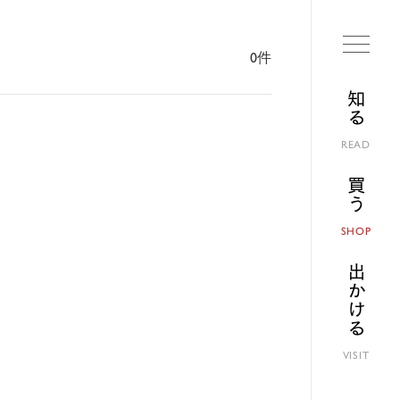
0件
知る
READ
買う
SHOP
出かける
VISIT