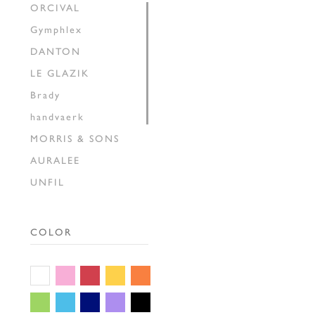
ORCIVAL
Gymphlex
DANTON
LE GLAZIK
Brady
handvaerk
MORRIS & SONS
AURALEE
UNFIL
INSCRIRE
HAVERSACK
COLOR
SEDAN ALL-PURPOSE
THE SHINZONE
GALLEGO
DESPORTES