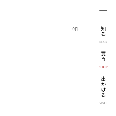
知る
0件
READ
買う
SHOP
出かける
VISIT