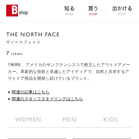
知る
買う
出かける
READ
SHOP
VISIT
THE NORTH FACE
ザノースフェイス
7
items
1968年、アメリカのサンフランシスコで創立したアウトドアメー
カー。革新的な技術と卓越したアイディアで、自然と共存するア
ウトドア用品を開発し続けているブランド。
●
関連の記事はこちら
●
関連のスタッフスタイリングはこちら
WOMEN
MEN
KIDS