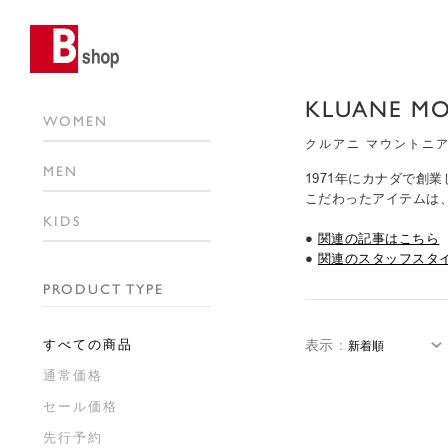
KLUANE M
WOMEN
クルアニ マウントニ
MEN
1971年にカナダで
こだわったアイテムは
KIDS
●
関連の記事はこちら
●
関連のスタッフスタ
PRODUCT TYPE
すべての商品
表示
：
通常価格
セール価格
先行予約