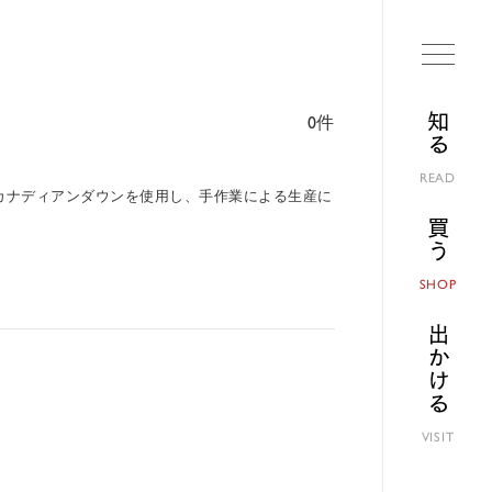
知る
0件
READ
なカナディアンダウンを使用し、手作業による生産に
買う
SHOP
出かける
VISIT