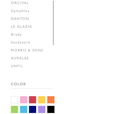
ORCIVAL
Gymphlex
DANTON
LE GLAZIK
Brady
handvaerk
MORRIS & SONS
AURALEE
UNFIL
INSCRIRE
HAVERSACK
COLOR
SEDAN ALL-PURPOSE
THE SHINZONE
GALLEGO
DESPORTES