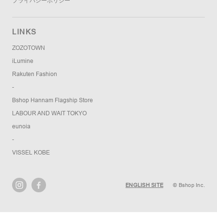
プライバシーポリシー
LINKS
ZOZOTOWN
iLumine
Rakuten Fashion
-
Bshop Hannam Flagship Store
LABOUR AND WAIT TOKYO
eunoia
-
VISSEL KOBE
ENGLISH SITE
© Bshop Inc.