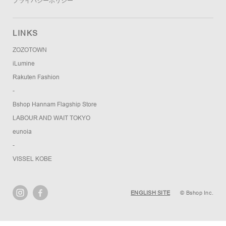
プライバシーポリシー
LINKS
ZOZOTOWN
iLumine
Rakuten Fashion
-
Bshop Hannam Flagship Store
LABOUR AND WAIT TOKYO
eunoia
-
VISSEL KOBE
ENGLISH SITE
© Bshop Inc.