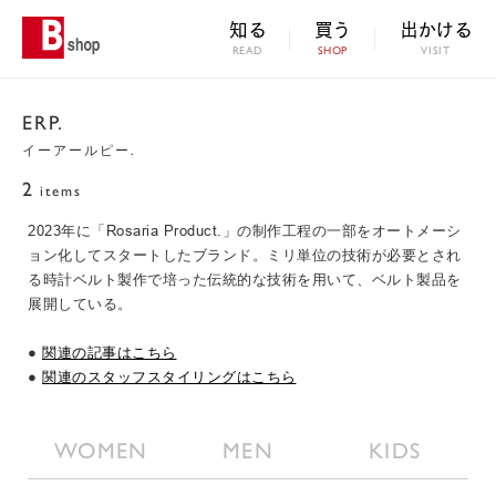
知る
買う
出かける
READ
SHOP
VISIT
ERP.
イーアールピー.
2
items
2023年に「Rosaria Product.」の制作工程の一部をオートメーシ
ョン化してスタートしたブランド。ミリ単位の技術が必要とされ
る時計ベルト製作で培った伝統的な技術を用いて、ベルト製品を
展開している。
●
関連の記事はこちら
●
関連のスタッフスタイリングはこちら
WOMEN
MEN
KIDS