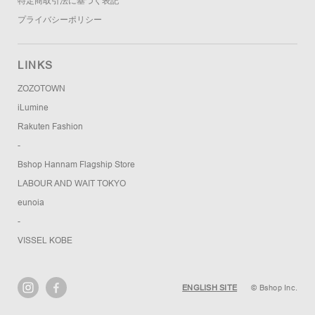
特定商取引法に基づく表記
プライバシーポリシー
LINKS
ZOZOTOWN
iLumine
Rakuten Fashion
-
Bshop Hannam Flagship Store
LABOUR AND WAIT TOKYO
eunoia
-
VISSEL KOBE
ENGLISH SITE
© Bshop Inc.