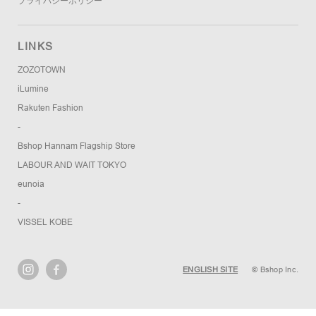
プライバシーポリシー
LINKS
ZOZOTOWN
iLumine
Rakuten Fashion
-
Bshop Hannam Flagship Store
LABOUR AND WAIT TOKYO
eunoia
-
VISSEL KOBE
ENGLISH SITE
© Bshop Inc.