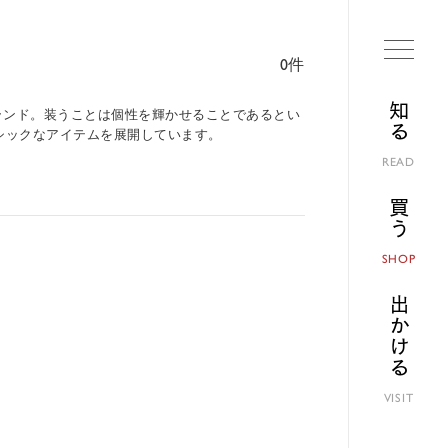
0件
知る
ズブランド。装うことは個性を輝かせることであるとい
シックなアイテムを展開しています。
READ
買う
SHOP
出かける
VISIT