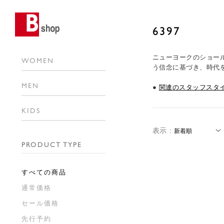
6397
ニューヨークのショール
WOMEN
う信念に基づき、時代
MEN
●
関連のスタッフスタ
KIDS
表示
：
PRODUCT TYPE
すべての商品
通常価格
セール価格
先行予約