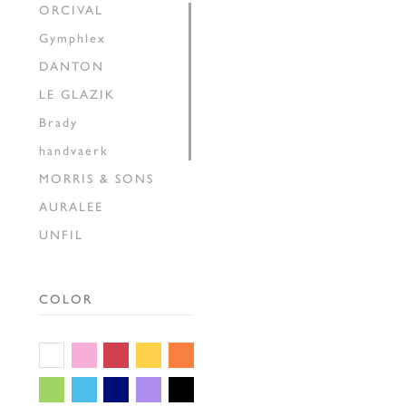
ORCIVAL
Gymphlex
DANTON
LE GLAZIK
Brady
handvaerk
MORRIS & SONS
AURALEE
UNFIL
INSCRIRE
HAVERSACK
COLOR
SEDAN ALL-PURPOSE
THE SHINZONE
GALLEGO
DESPORTES