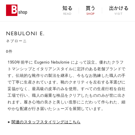
知る
買う
出かける
READ
SHOP
VISIT
NEBULONI E.
ネブローニ
0件
1950年前半に Eugenio Nebulonie によって設立。優れたクラフ
トマンシップとイタリアンスタイルに定評のある老舗ブランドで
す。伝統的な靴作りの製法を継承し、今もなお熟練した職人の手
で丁寧に生産されています。靴のクオリティを左右する革選びに
妥協がなく、最高級の皮革のみを使用。すべての生産行程を自社
工場で行い、職人の厳重な検品をクリアしたもののみが世に出さ
れます。履き心地の良さと美しい造形にこだわって作られた、細
やかな配慮が行き届いたシューズを展開しています。
●
関連のスタッフスタイリングはこちら