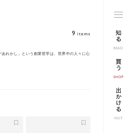
9
知る
items
READ
神があれかし」という創業哲学は、世界中の人々に心
買う
SHOP
出かける
VISIT