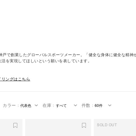
郎が神戸で創業したグローバルスポーツメーカー。「健全な身体に健全な精
生活を実現してほしいという願いを表しています。
イリングはこちら
カラー
：
在庫
：
件数
：
SOLD OUT