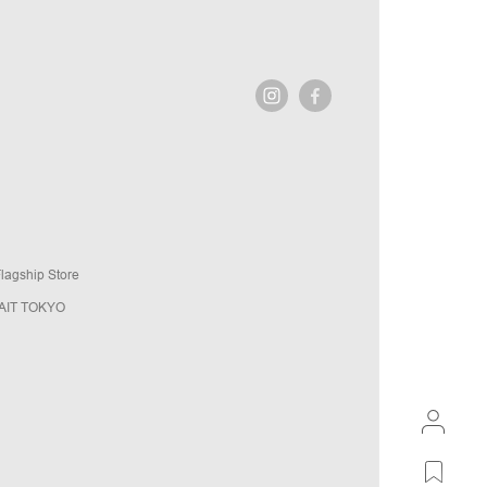
agship Store
AIT TOKYO