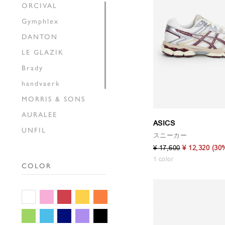
ORCIVAL
Gymphlex
DANTON
LE GLAZIK
Brady
handvaerk
MORRIS & SONS
AURALEE
ASICS
UNFIL
スニーカー
INSCRIRE
¥ 17,600
¥ 12,320
(30
1 color
HAVERSACK
COLOR
SEDAN ALL-PURPOSE
THE SHINZONE
GALLEGO
DESPORTES