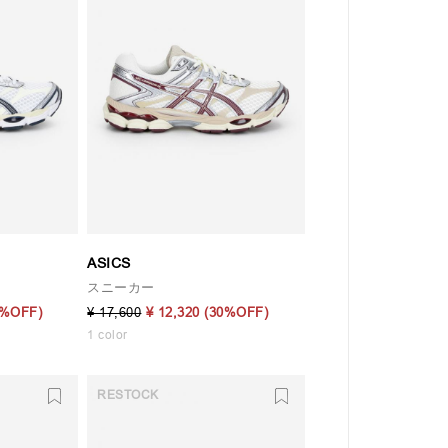
ASICS
スニーカー
0%OFF)
¥ 17,600
¥ 12,320
(30%OFF)
1 color
RESTOCK