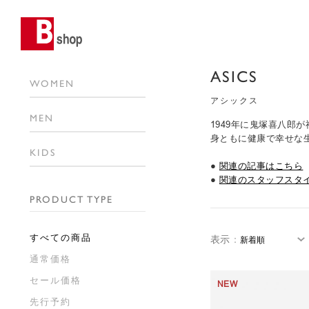
ASICS
WOMEN
アシックス
MEN
1949年に鬼塚喜八
身ともに健康で幸せな
KIDS
●
関連の記事はこちら
●
関連のスタッフスタ
PRODUCT TYPE
すべての商品
表示
：
通常価格
セール価格
NEW
先行予約