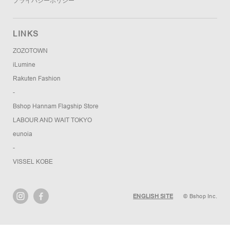
プライバシーポリシー
LINKS
ZOZOTOWN
iLumine
Rakuten Fashion
-
Bshop Hannam Flagship Store
LABOUR AND WAIT TOKYO
eunoia
-
VISSEL KOBE
ENGLISH SITE
© Bshop Inc.