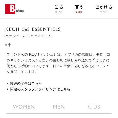
知る
買う
出かける
READ
SHOP
VISIT
KECH LeS ESSENTIELS
ケッシュ ル エッセンシャル
0件
ブランド名の KECH（ケシュ）は、アフリカの玄関口、モロッコ
のマラケシュの人々が自分の住む街に親しみを込めて呼ぶときに
使わせる呼称に由来します。日々の生活に彩りを添えるアイテム
を展開しています。
●
関連の記事はこちら
●
関連のスタッフスタイリングはこちら
WOMEN
MEN
KIDS