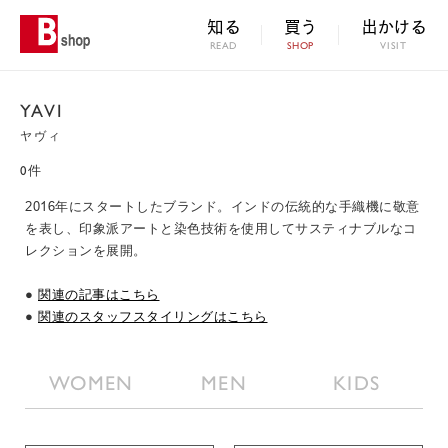
知る
買う
出かける
READ
SHOP
VISIT
YAVI
ヤヴィ
0件
2016年にスタートしたブランド。インドの伝統的な手織機に敬意
を表し、印象派アートと染色技術を使用してサスティナブルなコ
レクションを展開。
●
関連の記事はこちら
●
関連のスタッフスタイリングはこちら
WOMEN
MEN
KIDS