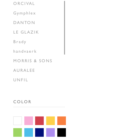
ORCIVAL
Gymphlex
DANTON
LE GLAZIK
Brady
handvaerk
MORRIS & SONS
AURALEE
UNFIL
INSCRIRE
HAVERSACK
COLOR
SEDAN ALL-PURPOSE
THE SHINZONE
GALLEGO
DESPORTES