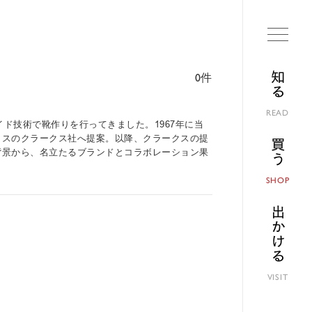
知る
0件
READ
ド技術で靴作りを行ってきました。1967年に当
リスのクラークス社へ提案。以降、クラークスの提
買う
背景から、名立たるブランドとコラボレーション果
。
SHOP
出かける
VISIT