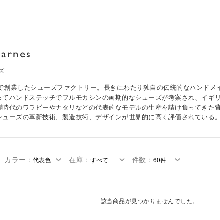
arnes
ズ
ドで創業したシューズファクトリー。長きにわたり独自の伝統的なハンドメイ
ってハンドステッチでフルモカシンの画期的なシューズが考案され、イギ
製時代のワラビーやナタリなどの代表的なモデルの生産を請け負ってきた
シューズの革新技術、製造技術、デザインが世界的に高く評価されている
カラー
：
在庫
：
件数
：
該当商品が見つかりませんでした。