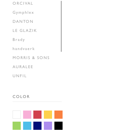
ORCIVAL
Gymphlex
DANTON
LE GLAZIK
Brady
handvaerk
MORRIS & SONS
AURALEE
UNFIL
INSCRIRE
HAVERSACK
COLOR
SEDAN ALL-PURPOSE
THE SHINZONE
GALLEGO
DESPORTES