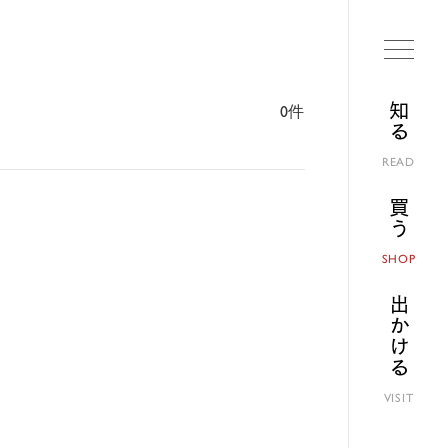
知る
0件
READ
買う
SHOP
出かける
VISIT