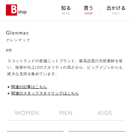
知る
買う
出かける
READ
SHOP
VISIT
Glenmac
グレンマック
0件
スコットランドの老舗ニットブランド。最高品質の天然素材を使
い、技術や仕上げのクオリティの高さから、ビッグメゾンからも
絶大な支持を集めています。
●
関連の記事はこちら
●
関連のスタッフスタイリングはこちら
WOMEN
MEN
KIDS