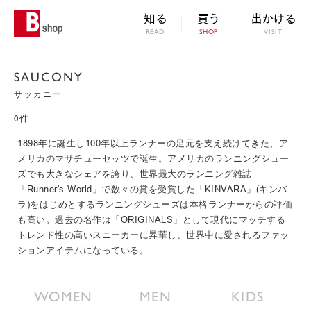
知る
買う
出かける
READ
SHOP
VISIT
SAUCONY
サッカニー
0件
1898年に誕生し100年以上ランナーの足元を支え続けてきた、ア
メリカのマサチューセッツで誕生。アメリカのランニングシュー
ズでも大きなシェアを誇り、世界最大のランニング雑誌
「Runner's World」で数々の賞を受賞した「KINVARA」(キンバ
ラ)をはじめとするランニングシューズは本格ランナーからの評価
も高い。過去の名作は「ORIGINALS」として現代にマッチする
トレンド性の高いスニーカーに昇華し、世界中に愛されるファッ
ションアイテムになっている。
WOMEN
MEN
KIDS