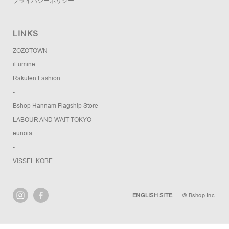
プライバシーポリシー
LINKS
ZOZOTOWN
iLumine
Rakuten Fashion
-
Bshop Hannam Flagship Store
LABOUR AND WAIT TOKYO
eunoia
-
VISSEL KOBE
ENGLISH SITE
© Bshop Inc.