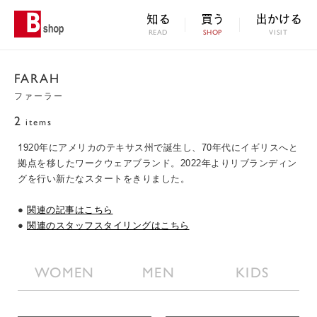
知る
買う
出かける
READ
SHOP
VISIT
FARAH
ファーラー
2
items
1920年にアメリカのテキサス州で誕生し、70年代にイギリスへと
拠点を移したワークウェアブランド。2022年よりリブランディン
グを行い新たなスタートをきりました。
●
関連の記事はこちら
●
関連のスタッフスタイリングはこちら
WOMEN
MEN
KIDS