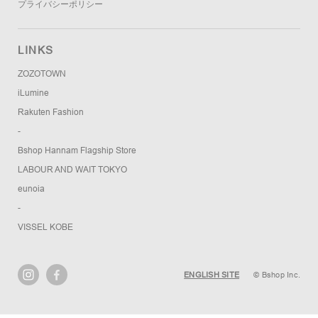
プライバシーポリシー
LINKS
ZOZOTOWN
iLumine
Rakuten Fashion
-
Bshop Hannam Flagship Store
LABOUR AND WAIT TOKYO
eunoia
-
VISSEL KOBE
ENGLISH SITE
© Bshop Inc.