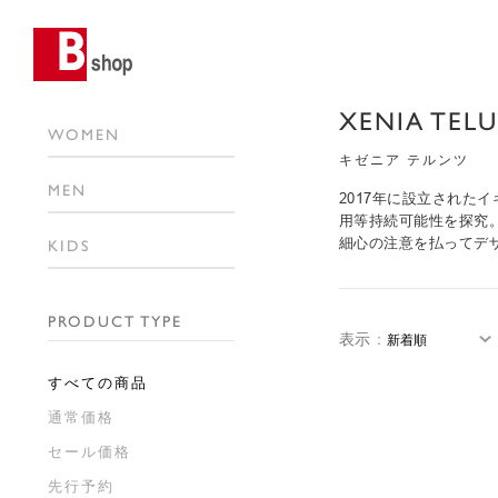
XENIA TEL
WOMEN
キゼニア テルンツ
MEN
2017年に設立され
用等持続可能性を探究
細心の注意を払ってデ
KIDS
PRODUCT TYPE
表示
：
すべての商品
通常価格
セール価格
先行予約