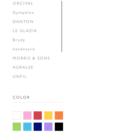
ORCIVAL
Gymphlex
DANTON
LE GLAZIK
Brady
handvaerk
MORRIS & SONS
AURALEE
UNFIL
INSCRIRE
HAVERSACK
COLOR
SEDAN ALL-PURPOSE
THE SHINZONE
GALLEGO
DESPORTES