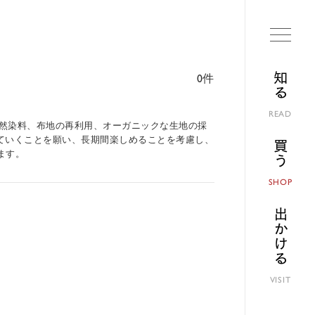
知る
0件
READ
天然染料、布地の再利用、オーガニックな生地の採
ていくことを願い、長期間楽しめることを考慮し、
買う
ます。
SHOP
出かける
VISIT