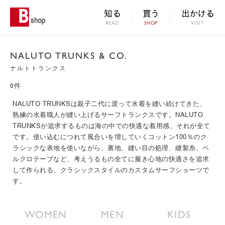
知る
買う
出かける
READ
SHOP
VISIT
NALUTO TRUNKS & CO.
ナルトトランクス
0件
NALUTO TRUNKSは親子二代に渡って水着を縫い続けてきた、
熟練の水着職人が縫い上げるサーフトランクスです。NALUTO
TRUNKSが追求するものは海の中での快適な着用感、それが全て
です。使い込むにつれて風合いを増していくコットン100％のク
ラシックな表地を使いながら、裏地、縫い目の処理、縫製糸、ベ
ルクロテープなど、考えうるもの全てに履き心地の快適さを追求
して作られる、クラシックスタイルのカスタムサーフショーツで
す。
WOMEN
MEN
KIDS