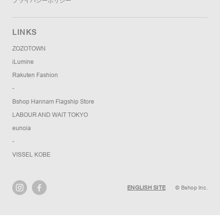
プライバシーポリシー
LINKS
ZOZOTOWN
iLumine
Rakuten Fashion
-
Bshop Hannam Flagship Store
LABOUR AND WAIT TOKYO
eunoia
-
VISSEL KOBE
ENGLISH SITE
© Bshop Inc.