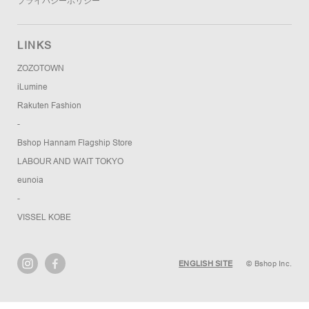
プライバシーポリシー
LINKS
ZOZOTOWN
iLumine
Rakuten Fashion
-
Bshop Hannam Flagship Store
LABOUR AND WAIT TOKYO
eunoia
-
VISSEL KOBE
ENGLISH SITE
© Bshop Inc.