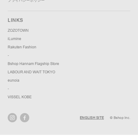
プライバシーポリシー
LINKS
ZOZOTOWN
iLumine
Rakuten Fashion
-
Bshop Hannam Flagship Store
LABOUR AND WAIT TOKYO
eunoia
-
VISSEL KOBE
ENGLISH SITE
© Bshop Inc.