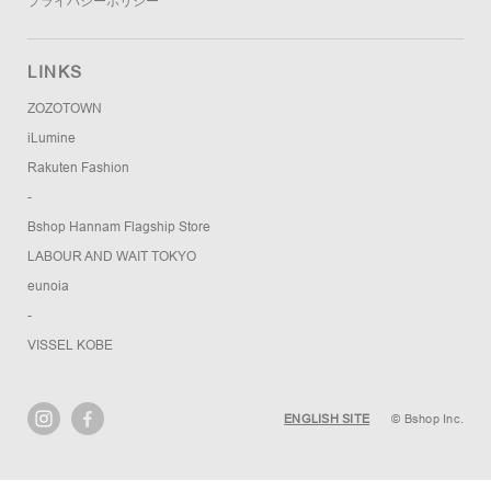
プライバシーポリシー
LINKS
ZOZOTOWN
iLumine
Rakuten Fashion
-
Bshop Hannam Flagship Store
LABOUR AND WAIT TOKYO
eunoia
-
VISSEL KOBE
ENGLISH SITE
© Bshop Inc.