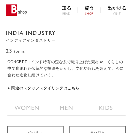
知る
買う
出かける
READ
SHOP
VISIT
INDIA INDUSTRY
インディアインダストリー
23
items
CONCEPT | インド特有の歪な糸で織り上げた素材や、くらしの
中で育まれた伝統的な技法を活かし、文化や時代を超えて、今に
合わせ進化し続けていく。
●
関連のスタッフスタイリングはこちら
WOMEN
MEN
KIDS