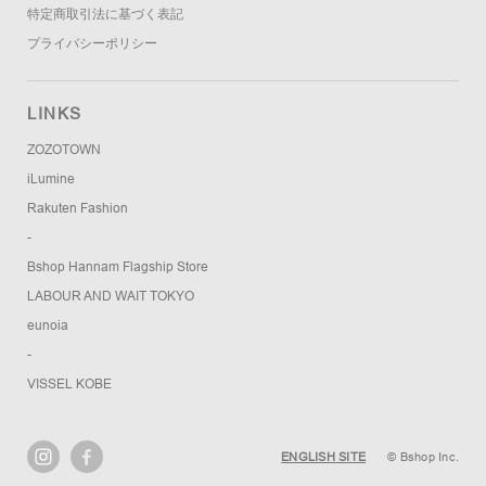
特定商取引法に基づく表記
プライバシーポリシー
LINKS
ZOZOTOWN
iLumine
Rakuten Fashion
-
Bshop Hannam Flagship Store
LABOUR AND WAIT TOKYO
eunoia
-
VISSEL KOBE
ENGLISH SITE
© Bshop Inc.