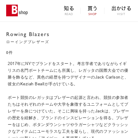
知る
買う
出かける
READ
SHOP
VISIT
Rowing Blazers
ローイングブレザーズ
0件
2017年にNYでブランドをスタート。考古学者でありながらイギ
リスの名門ボートチームにも所属し、レガッタの国際大会での優
勝を飾るなど、異色の経歴を持つデザイナーのJack Carlsonと、
彼女のKeziah Beallが手がけている。
ボート競技のレガッタはブレザーの起源と言われ、競技の参加者
たちはそれぞれのチームや大学を象徴するユニフォームとしてブ
レザーを身につけていた。そこに興味を持ったJackは、ブレザー
の歴史を紐解き、ブランドのインスピレーションを得る。ブレザ
ーをはじめ、ボタンダウンシャツやラガーシャツなどクラッシッ
クなアイテムにユーモラスな工夫を凝らし、現代のファッション