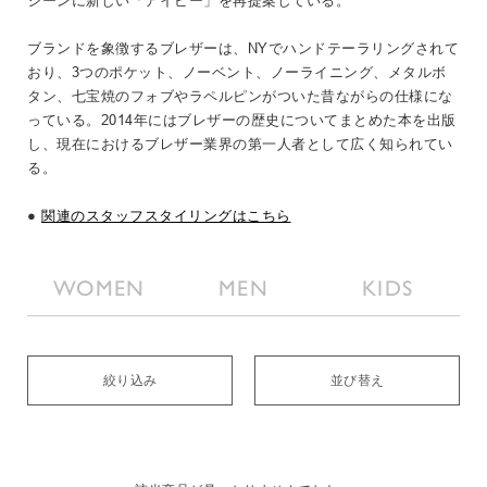
シーンに新しい「アイビー」を再提案している。
ブランドを象徴するブレザーは、NYでハンドテーラリングされて
おり、3つのポケット、ノーベント、ノーライニング、メタルボ
タン、七宝焼のフォブやラペルピンがついた昔ながらの仕様にな
っている。2014年にはブレザーの歴史についてまとめた本を出版
し、現在におけるブレザー業界の第一人者として広く知られてい
る。
●
関連のスタッフスタイリングはこちら
WOMEN
MEN
KIDS
絞り込み
並び替え